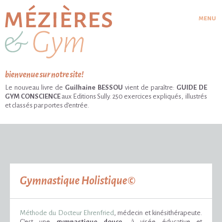
menu
bienvenue sur notre site!
Le nouveau livre de
Guilhaine BESSOU
vient de paraître:
GUIDE DE
GYM CONSCIENCE
aux Editions Sully. 250 exercices expliqués, illustrés
et classés par portes d’entrée.
Gymnastique Holistique©
Méthode du Docteur Ehrenfried
, médecin et kinésithérapeute.
C’est une
gymnastique douce
, à visée éducative et