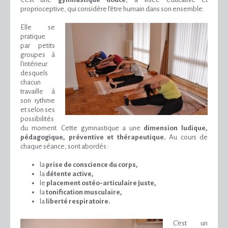
proprioceptive, qui considère l’être humain dans son ensemble.
Elle se
pratique
par petits
groupes à
l’intérieur
desquels
chacun
travaille à
son rythme
et selon ses
possibilités
du moment. Cette gymnastique a une
dimension ludique,
pédagogique, préventive et thérapeutique.
Au cours de
chaque séance, sont abordés :
la
prise de conscience du corps,
la
détente active,
le
placement ostéo-articulaire juste,
la
tonification musculaire,
la
liberté respiratoire.
C’est un